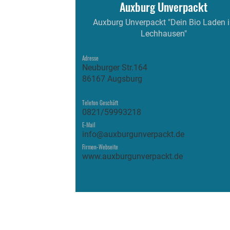
Auxburg Unverpackt
Auxburg Unverpackt "Dein Bio Laden 
Lechhausen"
Adresse
Neuburger Str.164
86167 Augsburg
Telefon Geschäft
0821/59993218
E-Mail
info@auxburgunverpackt.de
Firmen-Webseite
www.auxburgunverpackt.de