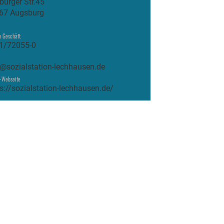
burger Str.45
67 Augsburg
n Geschäft
1/72055-0
o@sozialstation-lechhausen.de
-Webseite
s://sozialstation-lechhausen.de/