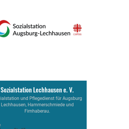
Sozialstation Lechhausen e. V.
ialstation und Pflegedienst für Augsburg
Lechhausen, Hammerschmiede und
Firnhaberau.
e