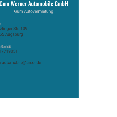
Gum Werner Automobile GmbH
Gum Autovermietung
e
zlinger Str. 109
65 Augsburg
n Geschäft
1/719051
-automobile@arcor.de