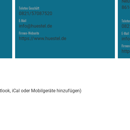
Neu
861
Telefon Geschäft
0821/57087520
E-Mail
Telefo
info@huestel.de
082
Firmen-Webseite
E-Mail
https://www.huestel.de
inf
Firmen
http
tlook, iCal oder Mobilgeräte hinzufügen)