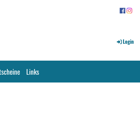
Login
tscheine
Links