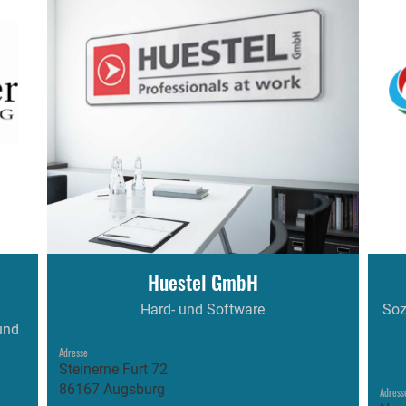
Huestel GmbH
Hard- und Software
Soz
und
Adresse
Steinerne Furt 72
86167 Augsburg
Adress