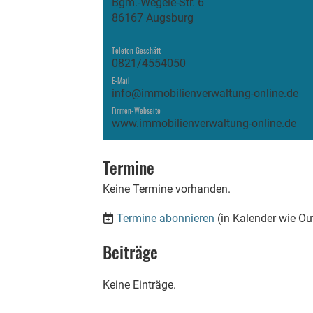
Bgm.-Wegele-Str. 6
86167 Augsburg
Telefon Geschäft
0821/4554050
E-Mail
info@immobilienverwaltung-online.de
Firmen-Webseite
www.immobilienverwaltung-online.de
Termine
Keine Termine vorhanden.
Termine abonnieren
(in Kalender wie Ou
Beiträge
Keine Einträge.